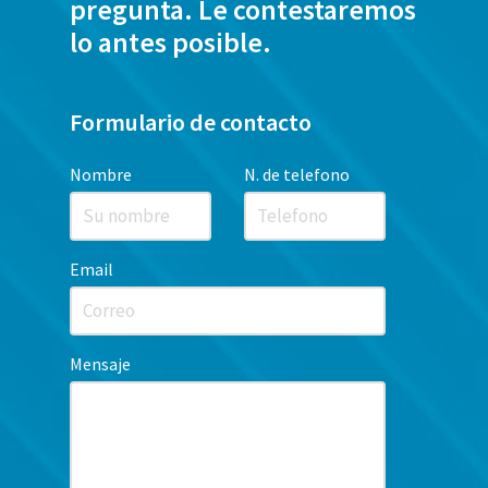
pregunta. Le contestaremos
soluciones adaptadas a tus
lo antes posible.
necesidades. Si tu vivienda
está en España, como
ciudadano andorrano puedes
Formulario de contacto
disfrutar de nuestros
servicios para recibir
asesoramiento
Nombre
N. de telefono
personalizado y encontrar la
mejor cobertura para tu
vivienda.
Email
Mensaje