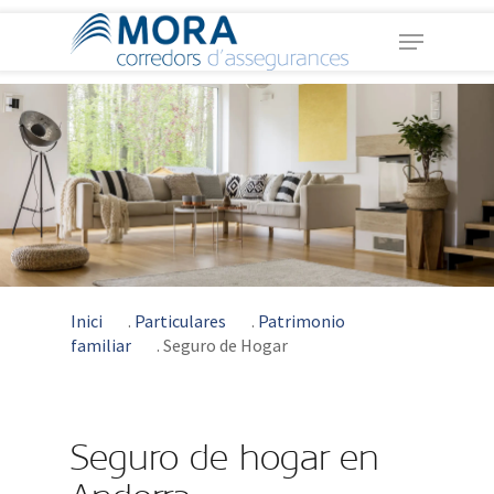
Skip
Menu
to
main
Close
content
Menu
Inici
.
Particulares
.
Patrimonio
familiar
.
Seguro de Hogar
Seguro de hogar en