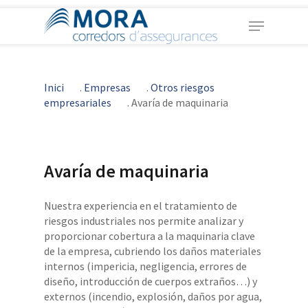
Skip
Menu
to
main
Close
content
Menu
Inici
.
Empresas
.
Otros riesgos
empresariales
.
Avaría de maquinaria
Avaría de maquinaria
Nuestra experiencia en el tratamiento de
riesgos industriales nos permite analizar y
proporcionar cobertura a la maquinaria clave
de la empresa, cubriendo los daños materiales
internos (impericia, negligencia, errores de
diseño, introducción de cuerpos extraños…) y
externos (incendio, explosión, daños por agua,