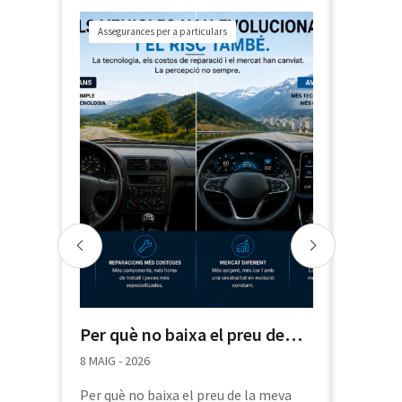
Assegurances per a particulars
Informac
Per què no baixa el preu de
Guia pr
l’assegurança de cotxe a
funcio
8 MAIG - 2026
11 MARÇ -
Andorra?
Per què no baixa el preu de la meva