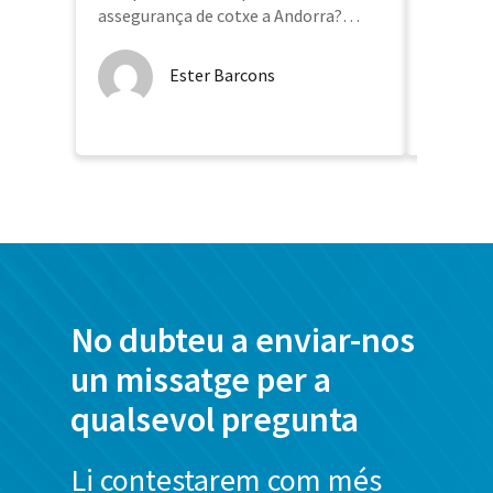
assegurança de cotxe a Andorra?
Molts conductors es fan la mateixa
M
pregunta: si el meu vehicle és cada
Ester Barcons
E
cop més antic...
d
No dubteu a enviar-nos
un missatge per a
qualsevol pregunta
Li contestarem com més