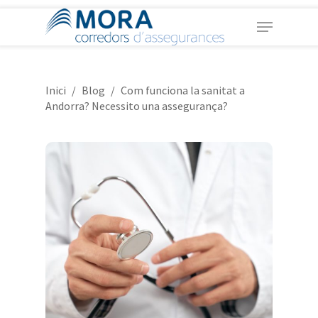
Skip
Menu
to
main
Close
content
Menu
Inici
/
Blog
/
Com funciona la sanitat a
Andorra? Necessito una assegurança?