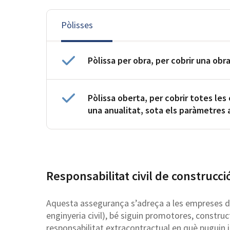
Pòlisses
Pòlissa per obra, per cobrir una ob
Pòlissa oberta, per cobrir totes le
una anualitat, sota els paràmetres
Responsabilitat civil de construcci
Aquesta assegurança s’adreça a les empreses del
enginyeria civil), bé siguin promotores, construc
responsabilitat extracontractual en què puguin i