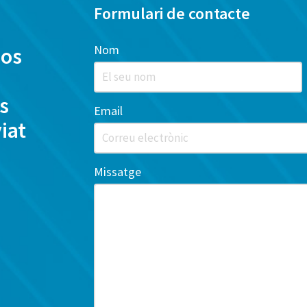
Formulari de contacte
Nom
nos
s
Email
iat
Missatge