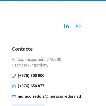
Contacte
Pl. Coprínceps núm.2 AD700
Escaldes-Engordany
(+376) 800 900
(+376) 650 877
moracorredors@moracorredors.ad