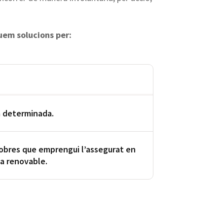
uem solucions per:
ra determinada.
s obres que emprengui l’assegurat en
sa renovable.