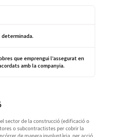
ra determinada.
s obres que emprengui l’assegurat en
 acordats amb la companyia.
ó
 sector de la construcció (edificació o
tores o subcontractistes per cobrir la
ncórrer de manera involuntària, per acció,