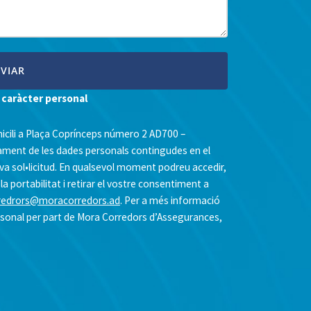
 caràcter personal
icili a Plaça Coprínceps número 2 AD700 –
ament de les dades personals contingudes en el
eva sol•licitud. En qualsevol moment podreu accedir,
la portabilitat i retirar el vostre consentiment a
redrors@moracorredors.ad
. Per a més informació
rsonal per part de Mora Corredors d’Assegurances,