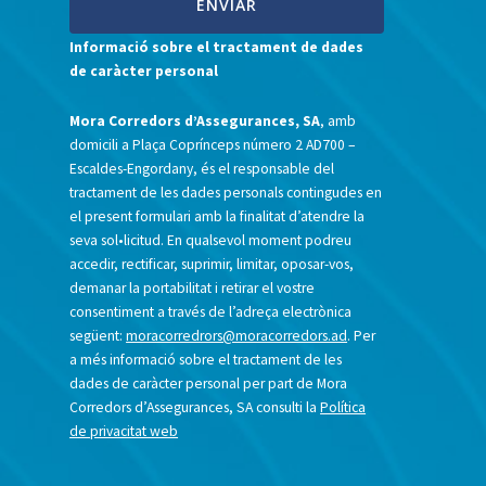
Informació sobre el tractament de dades
de caràcter personal
Mora Corredors d’Assegurances, SA
, amb
domicili a Plaça Coprínceps número 2 AD700 –
Escaldes-Engordany, és el responsable del
tractament de les dades personals contingudes en
el present formulari amb la finalitat d’atendre la
seva sol•licitud. En qualsevol moment podreu
accedir, rectificar, suprimir, limitar, oposar-vos,
demanar la portabilitat i retirar el vostre
consentiment a través de l’adreça electrònica
següent:
moracorredrors@moracorredors.ad
. Per
a més informació sobre el tractament de les
dades de caràcter personal per part de Mora
Corredors d’Assegurances, SA consulti la
Política
de privacitat web