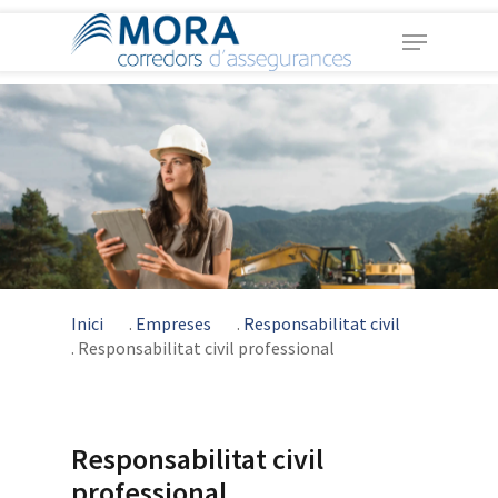
Skip
Menu
to
main
Close
content
Menu
Inici
.
Empreses
.
Responsabilitat civil
.
Responsabilitat civil professional
Responsabilitat civil
professional