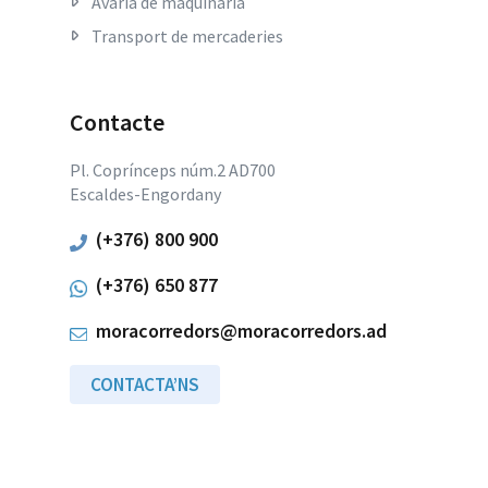
Avaria de maquinària
Transport de mercaderies
Contacte
Pl. Coprínceps núm.2 AD700
Escaldes-Engordany
(+376) 800 900
(+376) 650 877
moracorredors@moracorredors.ad
CONTACTA’NS