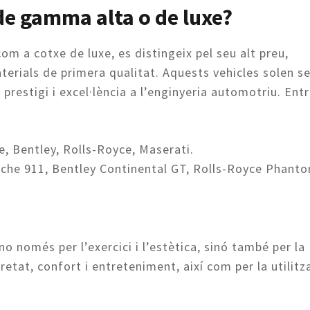
de gamma alta o de luxe?
 a cotxe de luxe, es distingeix pel seu alt preu,
terials de primera qualitat. Aquests vehicles solen se
restigi i excel·lència a l’enginyeria automotriu. Ent
e, Bentley, Rolls-Royce, Maserati.
sche 911, Bentley Continental GT, Rolls-Royce Phant
només per l’exercici i l’estètica, sinó també per la
etat, confort i entreteniment, així com per la utilitz