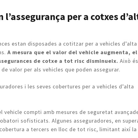
l’assegurança per a cotxes d’al
es estan disposades a cotitzar per a vehicles d’alta
ns.
A mesura que el valor del vehicle augmenta, el
segurances de cotxe a tot risc disminueix.
Això é
de valor per als vehicles que poden assegurar.
adores i les seves cobertures per a vehicles d’alta
 el vehicle compti amb mesures de seguretat avançad
robatori sofisticats. Algunes asseguradores, en super
obertura a tercers en lloc de tot risc, limitant així la