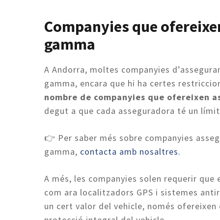
Companyies que ofereixen 
gamma
A Andorra, moltes companyies d’asseguranc
gamma, encara que hi ha certes restriccio
nombre de companyies que ofereixen as
degut a que cada asseguradora té un límit 
👉 Per saber més sobre companyies assegur
gamma,
contacta amb nosaltres.
A més, les companyies solen requerir que
com ara localitzadors GPS i sistemes anti
un cert valor del vehicle, només ofereixen c
protecció integral del vehicle.