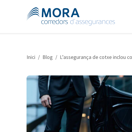
Skip
to
main
content
Inici
/
Blog
/
L’assegurança de cotxe inclou c