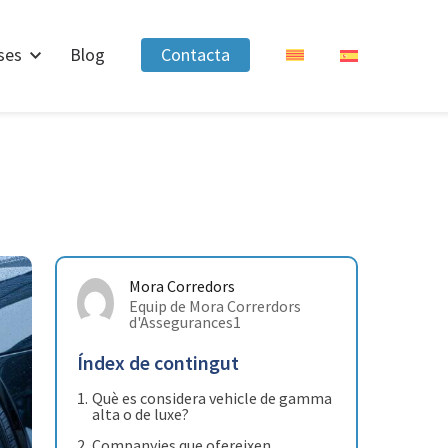
ses
Blog
Contacta
Mora Corredors
Equip de Mora Correrdors
d'Assegurances1
Índex de contingut
Què es considera vehicle de gamma
alta o de luxe?
Companyies que ofereixen