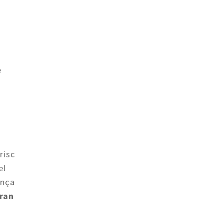
e
risc
el
ança
gran